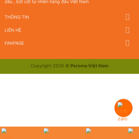
dầu , bột cột tự nhiên hàng đầu Việt Nam
THÔNG TIN
LIÊN HỆ
FANPAGE
Copyright 2026 ©
Peroma Việt Nam