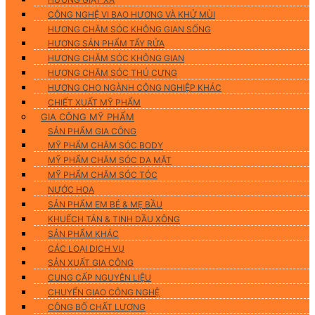
CÔNG NGHỆ VI BAO HƯƠNG VÀ KHỬ MÙI
HƯƠNG CHĂM SÓC KHÔNG GIAN SỐNG
HƯƠNG SẢN PHẨM TẨY RỬA
HƯƠNG CHĂM SÓC KHÔNG GIAN
HƯƠNG CHĂM SÓC THÚ CƯNG
HƯƠNG CHO NGÀNH CÔNG NGHIỆP KHÁC
CHIẾT XUẤT MỸ PHẨM
GIA CÔNG MỸ PHẨM
SẢN PHẨM GIA CÔNG
MỸ PHẨM CHĂM SÓC BODY
MỸ PHẨM CHĂM SÓC DA MẶT
MỸ PHẨM CHĂM SÓC TÓC
NƯỚC HOA
SẢN PHẨM EM BÉ & MẸ BẦU
KHUẾCH TÁN & TINH DẦU XÔNG
SẢN PHẨM KHÁC
CÁC LOẠI DỊCH VỤ
SẢN XUẤT GIA CÔNG
CUNG CẤP NGUYÊN LIỆU
CHUYỂN GIAO CÔNG NGHỆ
CÔNG BỐ CHẤT LƯỢNG