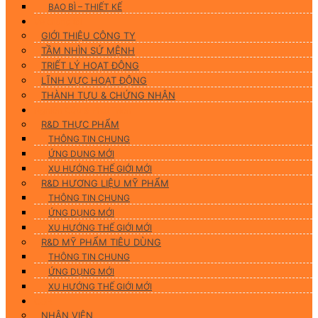
BAO BÌ – THIẾT KẾ
Về chúng tôi
GIỚI THIỆU CÔNG TY
TẦM NHÌN SỨ MỆNH
TRIẾT LÝ HOẠT ĐỘNG
LĨNH VỰC HOẠT ĐỘNG
THÀNH TỰU & CHỨNG NHẬN
Nghiên Cứu & Phát Triển
R&D THỰC PHẨM
THÔNG TIN CHUNG
ỨNG DUNG MỚI
XU HƯỚNG THẾ GIỚI MỚI
R&D HƯƠNG LIỆU MỸ PHẨM
THÔNG TIN CHUNG
ỨNG DỤNG MỚI
XU HƯỚNG THẾ GIỚI MỚI
R&D MỸ PHẨM TIÊU DÙNG
THÔNG TIN CHUNG
ỨNG DỤNG MỚI
XU HƯỚNG THẾ GIỚI MỚI
CSR
NHÂN VIÊN