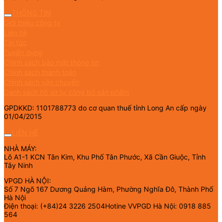
THÔNG TIN
Giới thiệu công ty
Liên hệ
Tin tức
Tuyển dụng
Chính sách bảo mật thông tin
Chính sách thanh toán
Chính sách vận chuyển
Danh sách hồ sơ tự công bố sản phẩm
GPDKKD: 1101788773 do cơ quan thuế tỉnh Long An cấp ngày
01/04/2015
LIÊN HỆ
NHÀ MÁY:
Lô A1-1 KCN Tân Kim, Khu Phố Tân Phước, Xã Cần Giuộc, Tỉnh
Tây Ninh
VPGD HÀ NỘI:
Số 7 Ngõ 167 Dương Quảng Hàm, Phường Nghĩa Đô, Thành Phố
Hà Nội
Điện thoại: (+84)24 3226 2504Hotine VVPGD Hà Nội: 0918 885
564