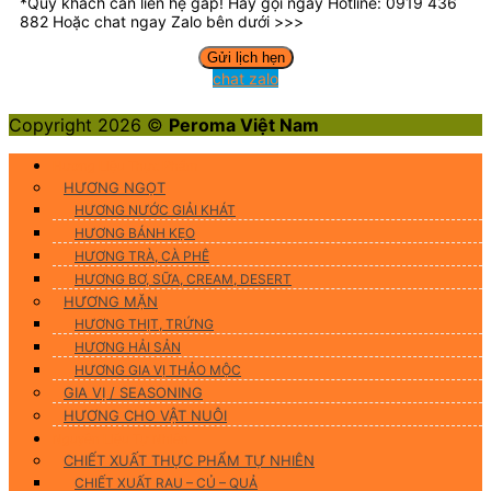
*Quý khách cần liên hệ gấp! Hãy gọi ngay Hotline: 0919 436
882 Hoặc chat ngay Zalo bên dưới >>>
chat zalo
Copyright 2026 ©
Peroma Việt Nam
Hương Liệu Thực Phẩm
HƯƠNG NGỌT
HƯƠNG NƯỚC GIẢI KHÁT
HƯƠNG BÁNH KẸO
HƯƠNG TRÀ, CÀ PHÊ
HƯƠNG BƠ, SỮA, CREAM, DESERT
HƯƠNG MẶN
HƯƠNG THỊT, TRỨNG
HƯƠNG HẢI SẢN
HƯƠNG GIA VỊ THẢO MỘC
GIA VỊ / SEASONING
HƯƠNG CHO VẬT NUÔI
Nguyên Liệu Tự Nhiên
CHIẾT XUẤT THỰC PHẨM TỰ NHIÊN
CHIẾT XUẤT RAU – CỦ – QUẢ