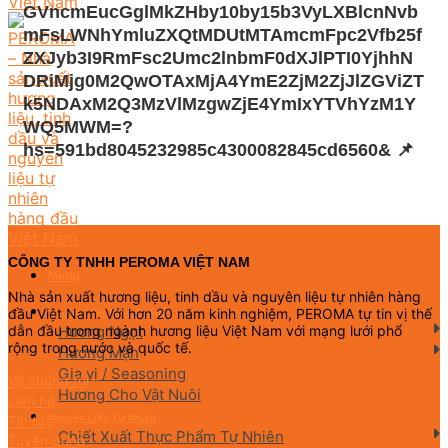
GVncmEucGglMkZHby10by15b3VyLXBlcnNvb
mFsLWNhYmluZXQtMDUtMTAmcmFpc2Vfb25f
ZXJyb3I9RmFsc2Umc2lnbmF0dXJlPTI0YjhhN
DRiMjg0M2QwOTAxMjA4YmE2ZjM2ZjJlZGViZT
k5NDAxM2Q3MzVlMzgwZjE4YmIxYTVhYzM1Y
WQ5MWM=?
hs=591bd8045232985c4300082845cd6560& 📌
CÔNG TY TNHH PEROMA VIỆT NAM
Menu
Nhà sản xuất hương liệu, tinh dầu và nguyên liệu tự nhiên hàng
đầu Việt Nam. Với hơn 20 năm kinh nghiệm, PEROMA tự tin vị thế
Hương Liệu Thực Phẩm
Hương Ngọt
dẫn đầu trong ngành hương liệu Việt Nam với mạng lưới phổ
rộng trong nước và quốc tế.
Hương Mặn
Gia vị / Seasoning
Về chúng tôi
Hương Cho Vật Nuôi
Liên hệ
Nguyên Liệu Tự Nhiên
Tin tức
Chiết Xuất Thực Phẩm Tự Nhiên
Tuyển dụng