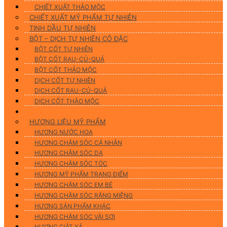
CHIẾT XUẤT THẢO MỘC
CHIẾT XUẤT MỸ PHẨM TỰ NHIÊN
TINH DẦU TỰ NHIÊN
BỘT – DỊCH TỰ NHIÊN CÔ ĐẶC
BỘT CỐT TỰ NHIÊN
BỘT CỐT RAU-CỦ-QUẢ
BỘT CỐT THẢO MỘC
DỊCH CỐT TỰ NHIÊN
DỊCH CỐT RAU-CỦ-QUẢ
DỊCH CỐT THẢO MỘC
Hương Liệu Mỹ Phẩm & Gia Công
HƯƠNG LIỆU MỸ PHẨM
HƯƠNG NƯỚC HOA
HƯƠNG CHĂM SÓC CÁ NHÂN
HƯƠNG CHĂM SÓC DA
HƯƠNG CHĂM SÓC TÓC
HƯƠNG MỸ PHẨM TRANG ĐIỂM
HƯƠNG CHĂM SÓC EM BÉ
HƯƠNG CHĂM SÓC RĂNG MIỆNG
HƯƠNG SẢN PHẨM KHÁC
HƯƠNG CHĂM SÓC VẢI SỢI
HƯƠNG GIẶT XẢ