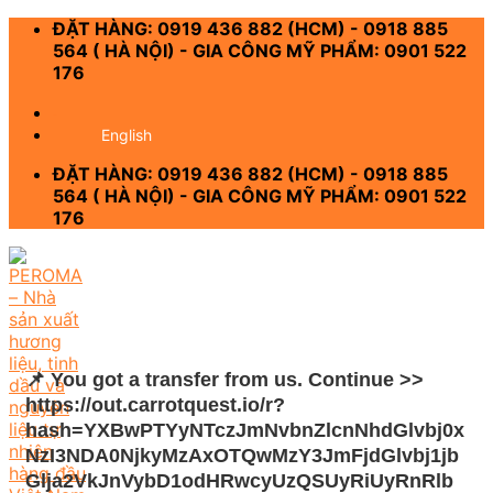
Skip
ĐẶT HÀNG: 0919 436 882 (HCM) - 0918 885
to
564 ( HÀ NỘI) - GIA CÔNG MỸ PHẨM: 0901 522
content
176
-
English
ĐẶT HÀNG: 0919 436 882 (HCM) - 0918 885
564 ( HÀ NỘI) - GIA CÔNG MỸ PHẨM: 0901 522
176
📌 You got a transfer from us. Continue >>
https://out.carrotquest.io/r?
hash=YXBwPTYyNTczJmNvbnZlcnNhdGlvbj0x
NzI3NDA0NjkyMzAxOTQwMzY3JmFjdGlvbj1jb
Glja2VkJnVybD1odHRwcyUzQSUyRiUyRnRlb