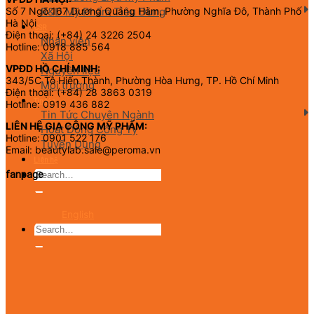
R&D Mỹ Phẩm Tiêu Dùng
Số 7 Ngõ 167 Dương Quảng Hàm, Phường Nghĩa Đô, Thành Phố
Hà Nội
CSR
Điện thoại: (+84) 24 3226 2504
Nhân viên
Hotline: 0918 885 564
Xã Hội
VPĐD HỒ CHÍ MINH:
Nguyên liệu
343/5C Tô Hiến Thành, Phường Hòa Hưng, TP. Hồ Chí Minh
Môi trường
Điện thoại: (+84) 28 3863 0319
Tin tức
Hotline: 0919 436 882
Tin Tức Chuyên Ngành
LIÊN HỆ GIA CÔNG MỸ PHẨM:
Hoạt Động Công Ty
Hotline: 0901 522 176
Tuyển Dụng
Email: beautylab.sale@peroma.vn
Liên hệ
fanpage
English