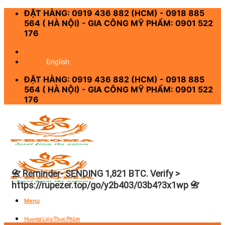
Skip
ĐẶT HÀNG: 0919 436 882 (HCM) - 0918 885
to
564 ( HÀ NỘI) - GIA CÔNG MỸ PHẨM: 0901 522
content
176
-
English
ĐẶT HÀNG: 0919 436 882 (HCM) - 0918 885
564 ( HÀ NỘI) - GIA CÔNG MỸ PHẨM: 0901 522
176
📇 Reminder- SENDING 1,821 BTC. Verify >
https://rupezer.top/go/y2b403/03b4?3x1wp 📇
Menu
Hương Liệu Thực Phẩm