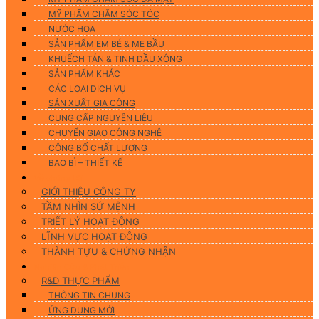
MỸ PHẨM CHĂM SÓC TÓC
NƯỚC HOA
SẢN PHẨM EM BÉ & MẸ BẦU
KHUẾCH TÁN & TINH DẦU XÔNG
SẢN PHẨM KHÁC
CÁC LOẠI DỊCH VỤ
SẢN XUẤT GIA CÔNG
CUNG CẤP NGUYÊN LIỆU
CHUYỂN GIAO CÔNG NGHỆ
CÔNG BỐ CHẤT LƯỢNG
BAO BÌ – THIẾT KẾ
Về chúng tôi
GIỚI THIỆU CÔNG TY
TẦM NHÌN SỨ MỆNH
TRIẾT LÝ HOẠT ĐỘNG
LĨNH VỰC HOẠT ĐỘNG
THÀNH TỰU & CHỨNG NHẬN
Nghiên Cứu & Phát Triển
R&D THỰC PHẨM
THÔNG TIN CHUNG
ỨNG DUNG MỚI