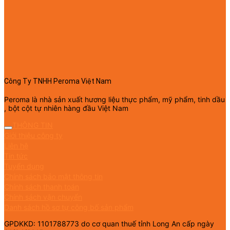
Công Ty TNHH Peroma Việt Nam
Peroma là nhà sản xuất hương liệu thực phẩm, mỹ phẩm, tinh dầu
, bột cột tự nhiên hàng đầu Việt Nam
THÔNG TIN
Giới thiệu công ty
Liên hệ
Tin tức
Tuyển dụng
Chính sách bảo mật thông tin
Chính sách thanh toán
Chính sách vận chuyển
Danh sách hồ sơ tự công bố sản phẩm
GPDKKD: 1101788773 do cơ quan thuế tỉnh Long An cấp ngày