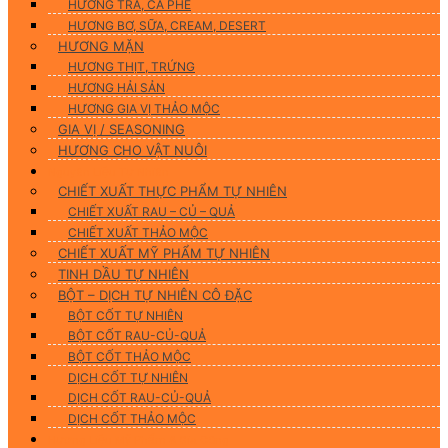
HƯƠNG TRÀ, CÀ PHÊ
HƯƠNG BƠ, SỮA, CREAM, DESERT
HƯƠNG MẶN
HƯƠNG THỊT, TRỨNG
HƯƠNG HẢI SẢN
HƯƠNG GIA VỊ THẢO MỘC
GIA VỊ / SEASONING
HƯƠNG CHO VẬT NUÔI
Nguyên Liệu Tự Nhiên
CHIẾT XUẤT THỰC PHẨM TỰ NHIÊN
CHIẾT XUẤT RAU – CỦ – QUẢ
CHIẾT XUẤT THẢO MỘC
CHIẾT XUẤT MỸ PHẨM TỰ NHIÊN
TINH DẦU TỰ NHIÊN
BỘT – DỊCH TỰ NHIÊN CÔ ĐẶC
BỘT CỐT TỰ NHIÊN
BỘT CỐT RAU-CỦ-QUẢ
BỘT CỐT THẢO MỘC
DỊCH CỐT TỰ NHIÊN
DỊCH CỐT RAU-CỦ-QUẢ
DỊCH CỐT THẢO MỘC
Hương Liệu Mỹ Phẩm & Gia Công