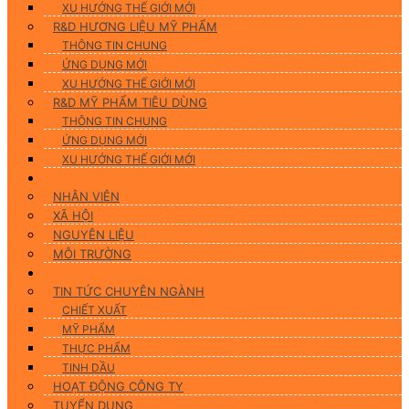
XU HƯỚNG THẾ GIỚI MỚI
R&D HƯƠNG LIỆU MỸ PHẨM
THÔNG TIN CHUNG
ỨNG DỤNG MỚI
XU HƯỚNG THẾ GIỚI MỚI
R&D MỸ PHẨM TIÊU DÙNG
THÔNG TIN CHUNG
ỨNG DỤNG MỚI
XU HƯỚNG THẾ GIỚI MỚI
CSR
NHÂN VIÊN
XÃ HỘI
NGUYÊN LIỆU
MÔI TRƯỜNG
Tin tức
TIN TỨC CHUYÊN NGÀNH
CHIẾT XUẤT
MỸ PHẨM
THỰC PHẨM
TINH DẦU
HOẠT ĐỘNG CÔNG TY
TUYỂN DỤNG