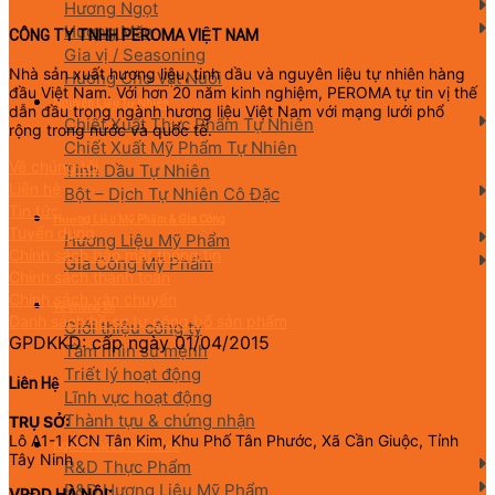
Hương Ngọt
Hương Mặn
CÔNG TY TNHH PEROMA VIỆT NAM
Gia vị / Seasoning
Nhà sản xuất hương liệu, tinh dầu và nguyên liệu tự nhiên hàng
Hương Cho Vật Nuôi
đầu Việt Nam. Với hơn 20 năm kinh nghiệm, PEROMA tự tin vị thế
Nguyên Liệu Tự Nhiên
dẫn đầu trong ngành hương liệu Việt Nam với mạng lưới phổ
Chiết Xuất Thực Phẩm Tự Nhiên
rộng trong nước và quốc tế.
Chiết Xuất Mỹ Phẩm Tự Nhiên
Về chúng tôi
Tinh Dầu Tự Nhiên
Liên hệ
Bột – Dịch Tự Nhiên Cô Đặc
Tin tức
Hương Liệu Mỹ Phẩm & Gia Công
Tuyển dụng
Hương Liệu Mỹ Phẩm
Chính sách bảo mật thông tin
Gia Công Mỹ Phẩm
Chính sách thanh toán
Chính sách vận chuyển
Về chúng tôi
Danh sách hồ sơ tự công bố sản phẩm
Giới thiệu công ty
GPDKKD: cấp ngày 01/04/2015
Tầm nhìn sứ mệnh
Triết lý hoạt động
Liên Hệ
Lĩnh vực hoạt động
Thành tựu & chứng nhận
TRỤ SỞ:
Lô A1-1 KCN Tân Kim, Khu Phố Tân Phước, Xã Cần Giuộc, Tỉnh
Nghiên Cứu & Phát Triển
Tây Ninh
R&D Thực Phẩm
R&D Hương Liệu Mỹ Phẩm
VPĐD HÀ NỘI: