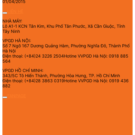
01/04/2015
LIÊN HỆ
NHÀ MÁY:
Lô A1-1 KCN Tân Kim, Khu Phố Tân Phước, Xã Cần Giuộc, Tỉnh
Tây Ninh
VPGD HÀ NỘI:
Số 7 Ngõ 167 Dương Quảng Hàm, Phường Nghĩa Đô, Thành Phố
Hà Nội
Điện thoại: (+84)24 3226 2504Hotine VVPGD Hà Nội: 0918 885
564
VPGD HỒ CHÍ MINH:
343/5C Tô Hiến Thành, Phường Hòa Hưng, TP. Hồ Chí Minh
Điện thoại: (+84)28 3863 0319Hotine VVPGD Hà Nội: 0919 436
882
FANPAGE