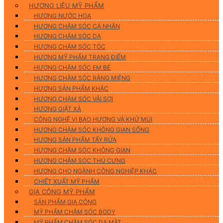
HƯƠNG LIỆU MỸ PHẨM
HƯƠNG NƯỚC HOA
HƯƠNG CHĂM SÓC CÁ NHÂN
HƯƠNG CHĂM SÓC DA
HƯƠNG CHĂM SÓC TÓC
HƯƠNG MỸ PHẨM TRANG ĐIỂM
HƯƠNG CHĂM SÓC EM BÉ
HƯƠNG CHĂM SÓC RĂNG MIỆNG
HƯƠNG SẢN PHẨM KHÁC
HƯƠNG CHĂM SÓC VẢI SỢI
HƯƠNG GIẶT XẢ
CÔNG NGHỆ VI BAO HƯƠNG VÀ KHỬ MÙI
HƯƠNG CHĂM SÓC KHÔNG GIAN SỐNG
HƯƠNG SẢN PHẨM TẨY RỬA
HƯƠNG CHĂM SÓC KHÔNG GIAN
HƯƠNG CHĂM SÓC THÚ CƯNG
HƯƠNG CHO NGÀNH CÔNG NGHIỆP KHÁC
CHIẾT XUẤT MỸ PHẨM
GIA CÔNG MỸ PHẨM
SẢN PHẨM GIA CÔNG
MỸ PHẨM CHĂM SÓC BODY
MỸ PHẨM CHĂM SÓC DA MẶT