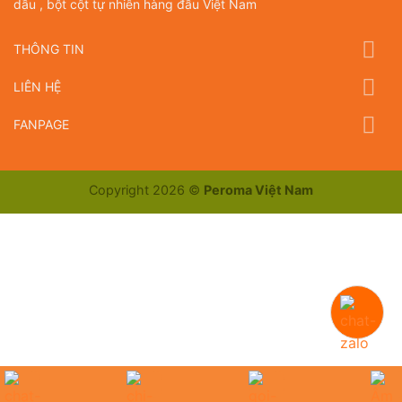
dầu , bột cột tự nhiên hàng đầu Việt Nam
THÔNG TIN
LIÊN HỆ
FANPAGE
Copyright 2026 ©
Peroma Việt Nam