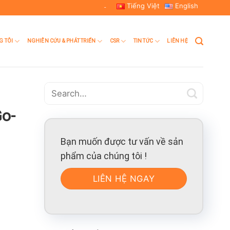
Tiếng Việt
English
-
G TÔI
NGHIÊN CỨU & PHÁT TRIỂN
CSR
TIN TỨC
LIÊN HỆ
Go-
Bạn muốn được tư vấn về sản
phẩm của chúng tôi !
LIÊN HỆ NGAY