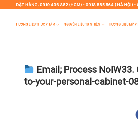
Skip
ĐẶT HÀNG: 0919 436 882 (HCM) - 0918 885 564 ( HÀ NỘI) -
to
content
HƯƠNG LIỆU THỰC PHẨM
NGUYÊN LIỆU TỰ NHIÊN
HƯƠNG LIỆU MỸ P
Email; Process NoIW33. 
to-your-personal-cabinet-