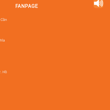
FANPAGE
 Cần
hĩa
. Hồ