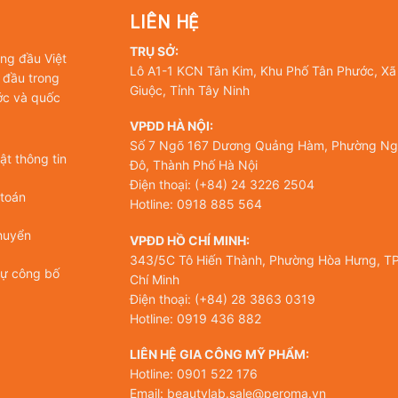
LIÊN HỆ
TRỤ SỞ:
àng đầu Việt
Lô A1-1 KCN Tân Kim, Khu Phố Tân Phước, Xã
 đầu trong
Giuộc, Tỉnh Tây Ninh
ớc và quốc
VPĐD HÀ NỘI:
Số 7 Ngõ 167 Dương Quảng Hàm, Phường Ng
t thông tin
Đô, Thành Phố Hà Nội
Điện thoại: (+84) 24 3226 2504
 toán
Hotline: 0918 885 564
huyển
VPĐD HỒ CHÍ MINH:
343/5C Tô Hiến Thành, Phường Hòa Hưng, TP
tự công bố
Chí Minh
Điện thoại: (+84) 28 3863 0319
Hotline: 0919 436 882
LIÊN HỆ GIA CÔNG MỸ PHẨM:
Hotline: 0901 522 176
Email: beautylab.sale@peroma.vn