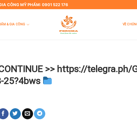
 GIA CÔNG MỸ PHẨM: 0901 522 176
HẨM & GIA CÔNG
VỀ CHÚN
CONTINUE >> https://telegra.ph/
08-25?4bws