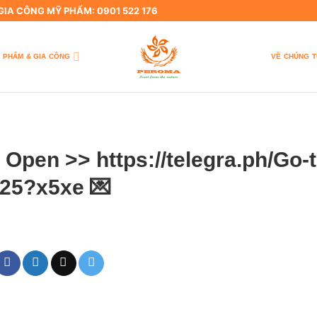
 GIA CÔNG MỸ PHẨM: 0901 522 176
 PHẨM & GIA CÔNG
VỀ CHÚNG T
 Open >> https://telegra.ph/Go-t
-25?x5xe 💌