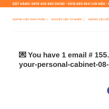
Skip
ĐẶT HÀNG: 0919 436 882 (HCM) - 0918 885 564 ( HÀ NỘI) -
to
content
HƯƠNG LIỆU THỰC PHẨM
NGUYÊN LIỆU TỰ NHIÊN
HƯƠNG LIỆU MỸ
💌 You have 1 email # 155.
your-personal-cabinet-08