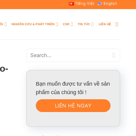
Tiếng Việt
English
-
ÔI
NGHIÊN CỨU & PHÁT TRIỂN
CSR
TIN TỨC
LIÊN HỆ
o-
Bạn muốn được tư vấn về sản
phẩm của chúng tôi !
LIÊN HỆ NGAY