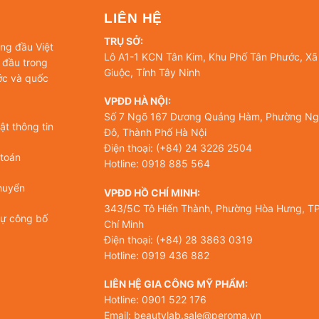
LIÊN HỆ
TRỤ SỞ:
àng đầu Việt
Lô A1-1 KCN Tân Kim, Khu Phố Tân Phước, Xã
 đầu trong
Giuộc, Tỉnh Tây Ninh
ớc và quốc
VPĐD HÀ NỘI:
Số 7 Ngõ 167 Dương Quảng Hàm, Phường Ng
t thông tin
Đô, Thành Phố Hà Nội
Điện thoại: (+84) 24 3226 2504
 toán
Hotline: 0918 885 564
huyển
VPĐD HỒ CHÍ MINH:
343/5C Tô Hiến Thành, Phường Hòa Hưng, TP
tự công bố
Chí Minh
Điện thoại: (+84) 28 3863 0319
Hotline: 0919 436 882
LIÊN HỆ GIA CÔNG MỸ PHẨM:
Hotline: 0901 522 176
Email: beautylab.sale@peroma.vn