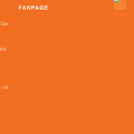
FANPAGE
 Cần
hĩa
. Hồ