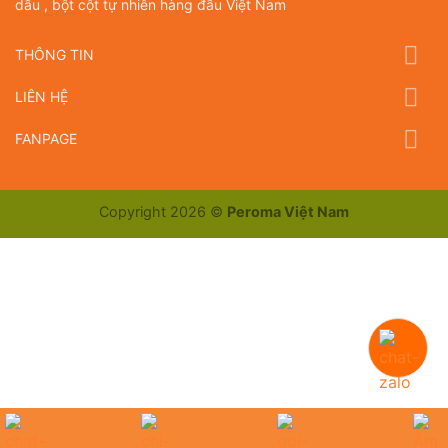
dầu , bột cột tự nhiên hàng đầu Việt Nam
THÔNG TIN
LIÊN HỆ
FANPAGE
Copyright 2026 ©
Peroma Việt Nam