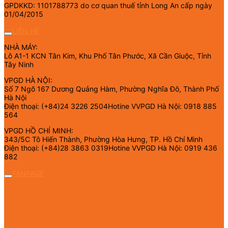
GPDKKD: 1101788773 do cơ quan thuế tỉnh Long An cấp ngày
01/04/2015
LIÊN HỆ
NHÀ MÁY:
Lô A1-1 KCN Tân Kim, Khu Phố Tân Phước, Xã Cần Giuộc, Tỉnh
Tây Ninh
VPGD HÀ NỘI:
Số 7 Ngõ 167 Dương Quảng Hàm, Phường Nghĩa Đô, Thành Phố
Hà Nội
Điện thoại: (+84)24 3226 2504Hotine VVPGD Hà Nội: 0918 885
564
VPGD HỒ CHÍ MINH:
343/5C Tô Hiến Thành, Phường Hòa Hưng, TP. Hồ Chí Minh
Điện thoại: (+84)28 3863 0319Hotine VVPGD Hà Nội: 0919 436
882
FANPAGE