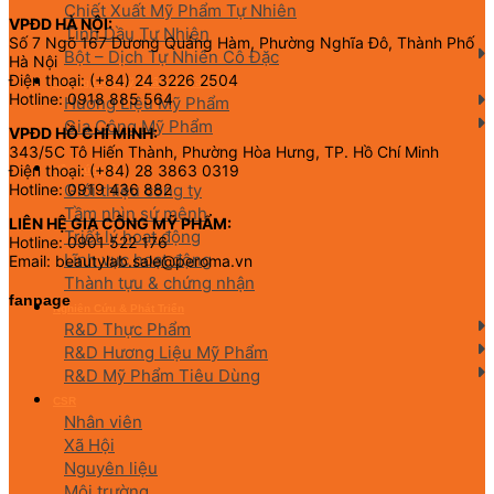
Chiết Xuất Mỹ Phẩm Tự Nhiên
VPĐD HÀ NỘI:
Tinh Dầu Tự Nhiên
Số 7 Ngõ 167 Dương Quảng Hàm, Phường Nghĩa Đô, Thành Phố
Bột – Dịch Tự Nhiên Cô Đặc
Hà Nội
Điện thoại: (+84) 24 3226 2504
Hương Liệu Mỹ Phẩm & Gia Công
Hotline: 0918 885 564
Hương Liệu Mỹ Phẩm
Gia Công Mỹ Phẩm
VPĐD HỒ CHÍ MINH:
343/5C Tô Hiến Thành, Phường Hòa Hưng, TP. Hồ Chí Minh
Điện thoại: (+84) 28 3863 0319
Về chúng tôi
Giới thiệu công ty
Hotline: 0919 436 882
Tầm nhìn sứ mệnh
LIÊN HỆ GIA CÔNG MỸ PHẨM:
Triết lý hoạt động
Hotline: 0901 522 176
Lĩnh vực hoạt động
Email: beautylab.sale@peroma.vn
Thành tựu & chứng nhận
fanpage
Nghiên Cứu & Phát Triển
R&D Thực Phẩm
R&D Hương Liệu Mỹ Phẩm
R&D Mỹ Phẩm Tiêu Dùng
CSR
Nhân viên
Xã Hội
Nguyên liệu
Môi trường