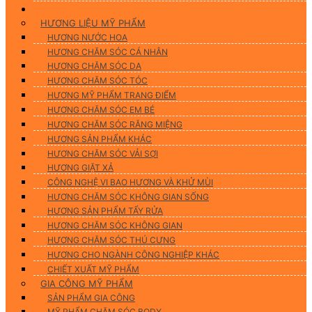
Hương Liệu Mỹ Phẩm & Gia Công
HƯƠNG LIỆU MỸ PHẨM
HƯƠNG NƯỚC HOA
HƯƠNG CHĂM SÓC CÁ NHÂN
HƯƠNG CHĂM SÓC DA
HƯƠNG CHĂM SÓC TÓC
HƯƠNG MỸ PHẨM TRANG ĐIỂM
HƯƠNG CHĂM SÓC EM BÉ
HƯƠNG CHĂM SÓC RĂNG MIỆNG
HƯƠNG SẢN PHẨM KHÁC
HƯƠNG CHĂM SÓC VẢI SỢI
HƯƠNG GIẶT XẢ
CÔNG NGHỆ VI BAO HƯƠNG VÀ KHỬ MÙI
HƯƠNG CHĂM SÓC KHÔNG GIAN SỐNG
HƯƠNG SẢN PHẨM TẨY RỬA
HƯƠNG CHĂM SÓC KHÔNG GIAN
HƯƠNG CHĂM SÓC THÚ CƯNG
HƯƠNG CHO NGÀNH CÔNG NGHIỆP KHÁC
CHIẾT XUẤT MỸ PHẨM
GIA CÔNG MỸ PHẨM
SẢN PHẨM GIA CÔNG
MỸ PHẨM CHĂM SÓC BODY