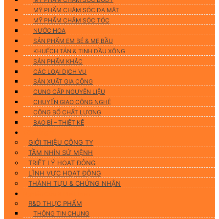
MỸ PHẨM CHĂM SÓC DA MẶT
MỸ PHẨM CHĂM SÓC TÓC
NƯỚC HOA
SẢN PHẨM EM BÉ & MẸ BẦU
KHUẾCH TÁN & TINH DẦU XÔNG
SẢN PHẨM KHÁC
CÁC LOẠI DỊCH VỤ
SẢN XUẤT GIA CÔNG
CUNG CẤP NGUYÊN LIỆU
CHUYỂN GIAO CÔNG NGHỆ
CÔNG BỐ CHẤT LƯỢNG
BAO BÌ – THIẾT KẾ
Về chúng tôi
GIỚI THIỆU CÔNG TY
TẦM NHÌN SỨ MỆNH
TRIẾT LÝ HOẠT ĐỘNG
LĨNH VỰC HOẠT ĐỘNG
THÀNH TỰU & CHỨNG NHẬN
Nghiên Cứu & Phát Triển
R&D THỰC PHẨM
THÔNG TIN CHUNG