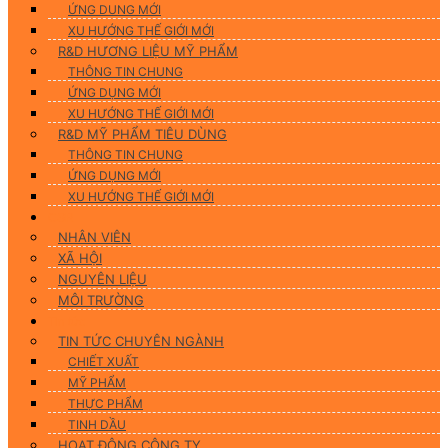
ỨNG DUNG MỚI
XU HƯỚNG THẾ GIỚI MỚI
R&D HƯƠNG LIỆU MỸ PHẨM
THÔNG TIN CHUNG
ỨNG DỤNG MỚI
XU HƯỚNG THẾ GIỚI MỚI
R&D MỸ PHẨM TIÊU DÙNG
THÔNG TIN CHUNG
ỨNG DỤNG MỚI
XU HƯỚNG THẾ GIỚI MỚI
CSR
NHÂN VIÊN
XÃ HỘI
NGUYÊN LIỆU
MÔI TRƯỜNG
Tin tức
TIN TỨC CHUYÊN NGÀNH
CHIẾT XUẤT
MỸ PHẨM
THỰC PHẨM
TINH DẦU
HOẠT ĐỘNG CÔNG TY