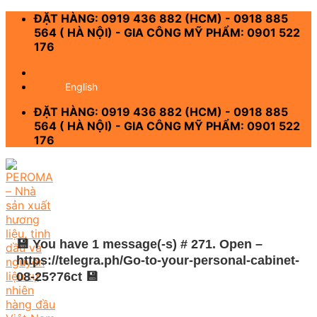
Skip
ĐẶT HÀNG: 0919 436 882 (HCM) - 0918 885
to
564 ( HÀ NỘI) - GIA CÔNG MỸ PHẨM: 0901 522
content
176
-
English
ĐẶT HÀNG: 0919 436 882 (HCM) - 0918 885
564 ( HÀ NỘI) - GIA CÔNG MỸ PHẨM: 0901 522
176
💾 You have 1 message(-s) # 271. Open –
https://telegra.ph/Go-to-your-personal-cabinet-
08-25?76ct 💾