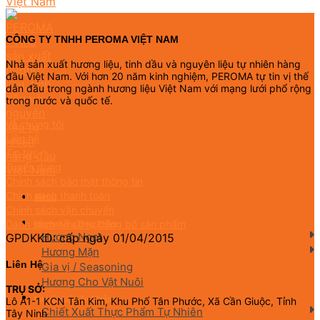
CÔNG TY TNHH PEROMA VIỆT NAM
Nhà sản xuất hương liệu, tinh dầu và nguyên liệu tự nhiên hàng
đầu Việt Nam. Với hơn 20 năm kinh nghiệm, PEROMA tự tin vị thế
dẫn đầu trong ngành hương liệu Việt Nam với mạng lưới phổ rộng
trong nước và quốc tế.
Về chúng tôi
Liên hệ
Tin tức
Tuyển dụng
Chính sách bảo mật thông tin
Chính sách thanh toán
Menu
Chính sách vận chuyển
Danh sách hồ sơ tự công bố sản phẩm
Hương Liệu Thực Phẩm
Hương Ngọt
GPDKKD: cấp ngày 01/04/2015
Hương Mặn
Liên Hệ
Gia vị / Seasoning
Hương Cho Vật Nuôi
TRỤ SỞ:
Nguyên Liệu Tự Nhiên
Lô A1-1 KCN Tân Kim, Khu Phố Tân Phước, Xã Cần Giuộc, Tỉnh
Chiết Xuất Thực Phẩm Tự Nhiên
Tây Ninh