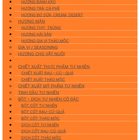
HƯƠNG BÁNH KẸO
HƯƠNG TRÀ, CÀ PHÊ
HƯƠNG BƠ, SỮA, CREAM, DESERT
HƯƠNG MẶN
HƯƠNG THỊT, TRỨNG
HƯƠNG HẢI SẢN
HƯƠNG GIA VỊ THẢO MỘC
GIA VỊ / SEASONING
HƯƠNG CHO VẬT NUÔI
Nguyên Liệu Tự Nhiên
CHIẾT XUẤT THỰC PHẨM TỰ NHIÊN
CHIẾT XUẤT RAU – CỦ – QUẢ
CHIẾT XUẤT THẢO MỘC
CHIẾT XUẤT MỸ PHẨM TỰ NHIÊN
TINH DẦU TỰ NHIÊN
BỘT – DỊCH TỰ NHIÊN CÔ ĐẶC
BỘT CỐT TỰ NHIÊN
BỘT CỐT RAU-CỦ-QUẢ
BỘT CỐT THẢO MỘC
DỊCH CỐT TỰ NHIÊN
DỊCH CỐT RAU-CỦ-QUẢ
DỊCH CỐT THẢO MỘC