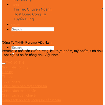
Tin tức
Tin Tức Chuyên Ngành
Hoạt Động Công Ty
Tuyển Dụng
Liên hệ
English
Công Ty TNHH Peroma Việt Nam
Peroma là nhà sản xuất hương liệu thực phẩm, mỹ phẩm, tinh dầu
, bột cột tự nhiên hàng đầu Việt Nam
THÔNG TIN
Giới thiệu công ty
Liên hệ
Tin tức
Tuyển dụng
Chính sách bảo mật thông tin
Chính sách thanh toán
Chính sách vận chuyển
Danh sách hồ sơ tự công bố sản phẩm